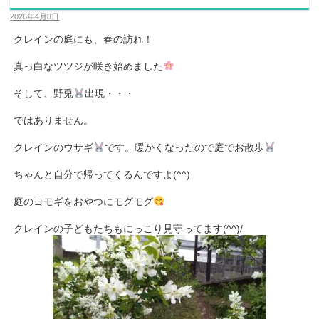
2026年4月8日
クレインの庭にも、春の訪れ！
真っ白なツツジが咲き始めました
そして、野兎
出現・・・
ではありません。
クレインのウサギ
です。暖かくなったので庭でお散歩
ちゃんと自分で帰ってくるんですよ(^^)
庭のヨモギをおやつにモグモグ
クレインの子どもたちもにっこり見守ってます(^^)/