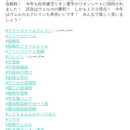
合観戦！ 今年も松本健児リオン選手のリオンシートに招待され
ました！ 試合はヴェルカの勝利！ しかも１００得点！ 今年
はヴェルカもクレインも幸先いいです！ みんなで楽しく笑いま
しょう！
#フリースクールクレイン
・ハーバー
#フリースクール
#長崎市
#長崎市フリースクール
#フリースクール長崎
#クレイン
・ハーバー
#不登校
#不登校相談
#学校外の学び
#多様な学び
#子どもの居場所
#第三の居場所
#無料学習塾
#学生服バンク
#通信制高校サポート校
#通信制高校長崎
#こどもまんなかやってみた
#ウサギ
#長崎ヴェルカ
#松本健児リオン選手