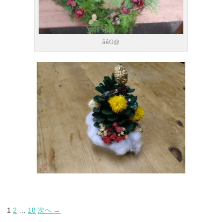
åêG@
1
2
…
18
次へ →