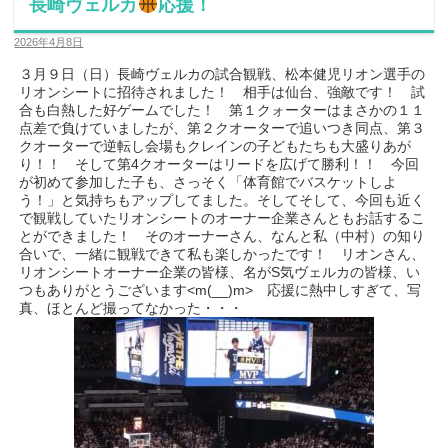
長崎ヴェルカ
応援！
2026年4月8日
３月９日（日）長崎ヴェルカの試合観戦、松本健児リオン選手の
リオンシートに招待されました！ 相手は仙台、強敵です！ 試
合も白熱した好ゲームでした！ 第１クォーターはまさかの１１
点差で負けていましたが、第２クオーターで追いつき同点、第３
クオーターで逆転し会場もクレインの子どもたちも大盛りあが
り！！ そして第4クオーターはリードを広げて勝利！！ 今回
が初めて参加した子も、さっそく「体育館でバスケットしよ
う！」と気持ちもアップしてました。そしてそして、今回も近く
で観戦していたリオンシートのオーナー企業さんともお話するこ
とができました！ そのオーナーさん、なんと私（中村）の知り
合いで、一緒に観戦できて私も楽しかったです！ リオンさん、
リオンシートオーナー企業の皆様、名がS気ヴェルカの皆様、い
つもありがとうございます<m(__)m> 応援に熱中しすぎて、写
真、ほとんど撮ってなかった・・・