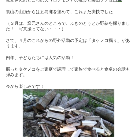
窯元さんのところの犬（ロクモン）の散歩と裏山プチ登山
裏山の山頂からは五島灘を望めて、これまた爽快でした！
（３月は、窯元さんのところで、ふきのとうとか野蒜を採りまし
た！ 写真撮ってない・・・）
さて、４月のこれからの野外活動の予定は「タケノコ掘り」があ
ります。
例年、子どもたちには人気の活動！
掘ったタケノコをご家庭で調理して家族で食べると食卓の会話も
弾みます。
今から楽しみです！