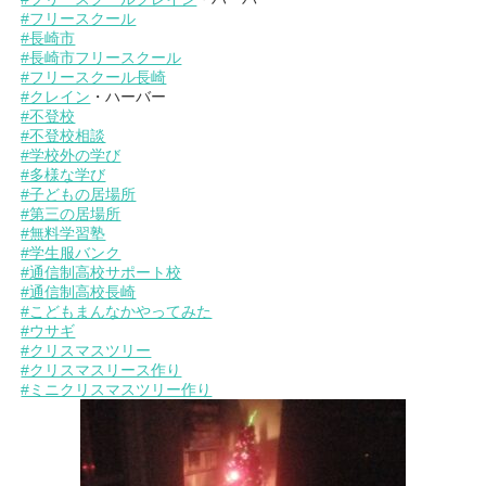
#フリースクール
#長崎市
#長崎市フリースクール
#フリースクール長崎
#クレイン
・ハーバー
#不登校
#不登校相談
#学校外の学び
#多様な学び
#子どもの居場所
#第三の居場所
#無料学習塾
#学生服バンク
#通信制高校サポート校
#通信制高校長崎
#こどもまんなかやってみた
#ウサギ
#クリスマスツリー
#クリスマスリース作り
#ミニクリスマスツリー作り