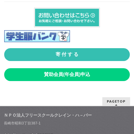
寄 付 す る
賛助会員(年会員)申込
PAGETOP
ＮＰＯ法人フリースクールクレイン・ハ－バー
長崎市昭和3丁目387-1