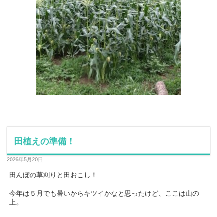
田植えの準備！
2026年5月20日
田んぼの草刈りと田おこし！
今年は５月でも暑いからキツイかなと思ったけど、ここは山の
上。