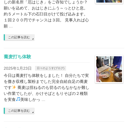
しの新名所「厄はじき」をご存知でしょうか？
願いを込めて、おはじきにふう～っとひと息。
約５メートル下の石臼目がけて投げ込みます。
１回２００円でチャンスは３回。 見事入れば心
願 …
この記事を読む
蕎麦打ち体験
2025年1月23日
日々のようす(ブログ)
今日は蕎麦打ち体験をしました！ 自分たちで実
を撒き収穫し製粉までした完全自給自足の蕎麦
です
蕎麦は捏ねるのも切るのもなかなか難し
い作業でしたが、かけそばともりそばの２種類
を実食
美味しかっ …
この記事を読む