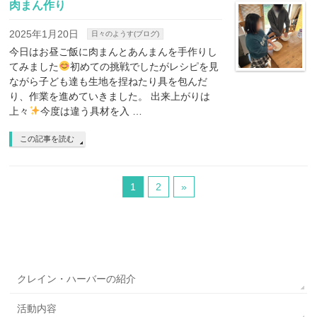
肉まん作り
2025年1月20日
日々のようす(ブログ)
今日はお昼ご飯に肉まんとあんまんを手作りし
てみました
初めての挑戦でしたがレシピを見
ながら子ども達も生地を捏ねたり具を包んだ
り、作業を進めていきました。 出来上がりは
上々
今度は違う具材を入 …
この記事を読む
1
2
»
クレイン・ハーバーの紹介
活動内容