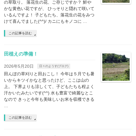
の草取り。 落花生の花、ご存じですか？ 鮮や
かな黄色い花ですが、 ひっそりと隠れて咲いて
いるんですよ！ 子どもたち、落花生の花をみつ
けて喜んでました(^^)/ カニにもキノコに …
この記事を読む
田植えの準備！
2026年5月20日
日々のようす(ブログ)
田んぼの草刈りと田おこし！ 今年は５月でも暑
いからキツイかなと思ったけど、ここは山の
上。 下界よりも涼しくて、子どもたちも程よく
汗かいたみたいです(^^) 水も豊富で綺麗なとこ
なので きっと今年も美味しいお米を収穫できる
…
この記事を読む