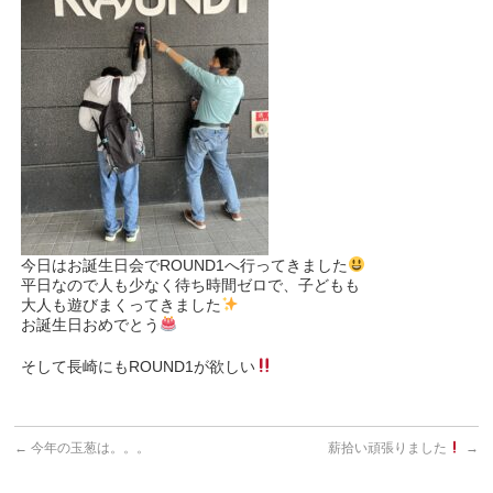
今日はお誕生日会でROUND1へ行ってきました
平日なので人も少なく待ち時間ゼロで、子どもも
大人も遊びまくってきました
お誕生日おめでとう
そして長崎にもROUND1が欲しい
←
今年の玉葱は。。。
薪拾い頑張りました
→