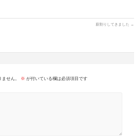
薪割りしてきました
→
りません。
※
が付いている欄は必須項目です