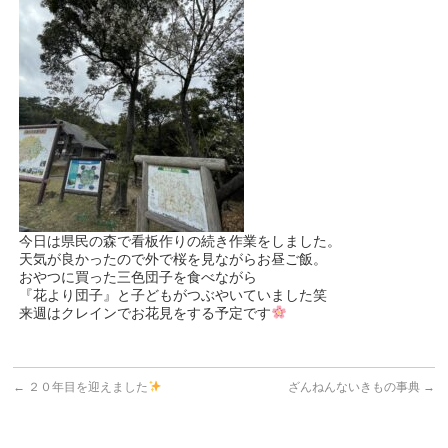
今日は県民の森で看板作りの続き作業をしました。
天気が良かったので外で桜を見ながらお昼ご飯。
おやつに買った三色団子を食べながら
『花より団子』と子どもがつぶやいていました笑
来週はクレインでお花見をする予定です
←
２０年目を迎えました
ざんねんないきもの事典
→