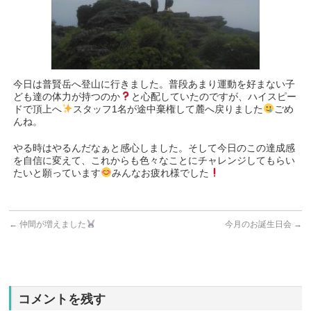
今日は普賢岳へ登山に行きました。普段あまり運動を好まない子
ども達の体力が持つのか
と心配していたのですが、ハイスピー
ドで頂上へ
スタッフ1名が途中棄権して麓へ戻りました
ごめ
んね。
やる時はやるんだなぁと感心しました。そして今日のこの達成感
を自信に変えて、これからも色々なことにチャレンジしてもらい
たいと願っています
みんなお疲れ様でした
←
仲間が増えました
今月のお誕生日会
→
コメントを残す