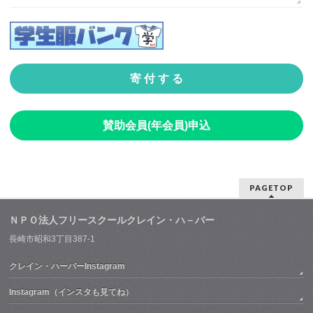
寄 付 す る
賛助会員(年会員)申込
PAGETOP
ＮＰＯ法人フリースクールクレイン・ハ－バー
長崎市昭和3丁目387-1
クレイン・ハーバーInstagram
Instagram（インスタも見てね）