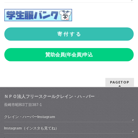
寄 付 す る
賛助会員(年会員)申込
PAGETOP
ＮＰＯ法人フリースクールクレイン・ハ－バー
長崎市昭和3丁目387-1
クレイン・ハーバーInstagram
Instagram（インスタも見てね）