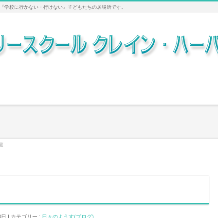
『学校に行かない・行けない』子どもたちの居場所です。
庭
8日
カテゴリー :
日々のようす(ブログ)