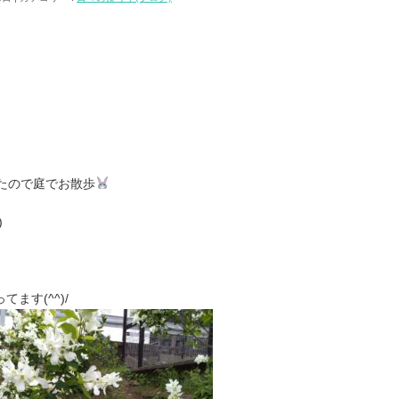
たので庭でお散歩
)
ます(^^)/